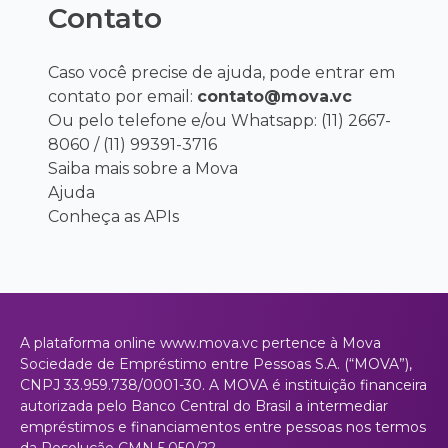
Contato
Caso você precise de ajuda, pode entrar em
contato por email:
contato@mova.vc
Ou pelo telefone e/ou Whatsapp: (11) 2667-
8060 / (11) 99391-3716
Saiba mais sobre a Mova
Ajuda
Conheça as APIs
A plataforma online www.mova.vc pertence à Mova
Sociedade de Empréstimo entre Pessoas S.A. (“MOVA”),
CNPJ 33.959.738/0001-30. A MOVA é instituição financeira
autorizada pelo Banco Central do Brasil a intermediar
empréstimos e financiamentos entre pessoas nos termos