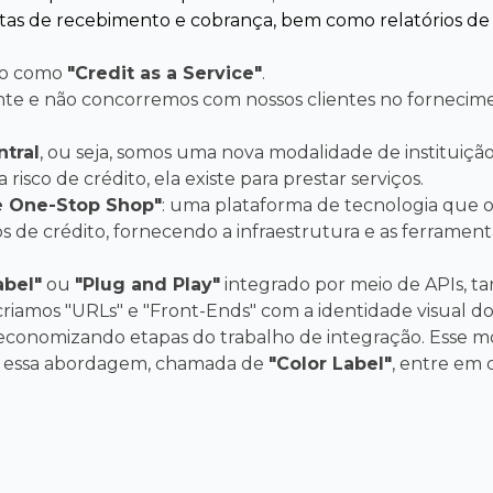
ntas de recebimento e cobrança, bem como relatórios de
do como
"Credit as a Service"
.
ente e não concorremos com nossos clientes no forneci
tral
, ou seja, somos uma nova modalidade de instituição
isco de crédito, ela existe para prestar serviços.
ce One-Stop Shop"
: uma plataforma de tecnologia que 
s de crédito, fornecendo a infraestrutura e as ferramen
abel"
ou
"Plug and Play"
integrado por meio de APIs, t
criamos "URLs" e "Front-Ends" com a identidade visual do
, economizando etapas do trabalho de integração. Esse 
r essa abordagem, chamada de
"Color Label"
, entre em 